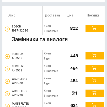
Опис
Доставка
Ціна
Покупка
Киев
BOSCH
802
1987432086
В наличии
Замінники та аналоги
Киев
PURFLUX
443
AH3552
1 дн.
Киев
PURFLUX
484
AH3552
В наличии
Киев
WIX FILTERS
484
WP9220
1 дн.
Киев
WIX FILTERS
511
WP9220
В наличии
Киев
MANN-FILTER
634