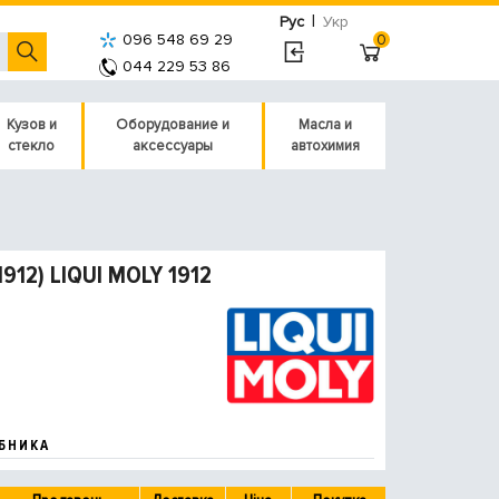
|
Рус
Укр
096 548 69 29
0
044 229 53 86
Кузов и
Оборудование и
Масла и
стекло
аксессуары
автохимия
1912) LIQUI MOLY 1912
БНИКА