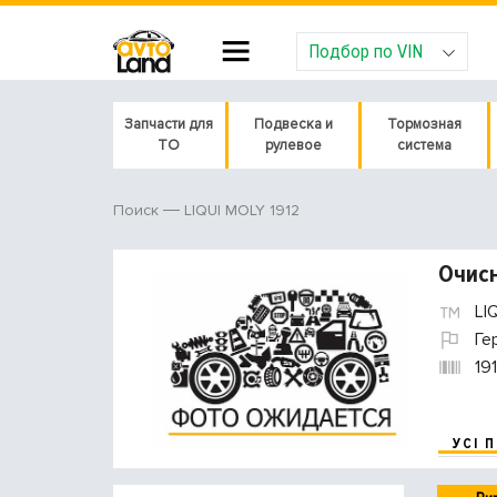
Подбор по VIN
Запчасти для
Подвеска и
Тормозная
ТО
рулевое
система
LIQUI MOLY 1912
Поиск
Очисн
LI
Ге
19
УСІ 