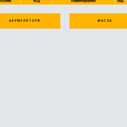
робник
Код
Найменування
Інф.
АКУМУЛЯТОРИ
МАСЛА