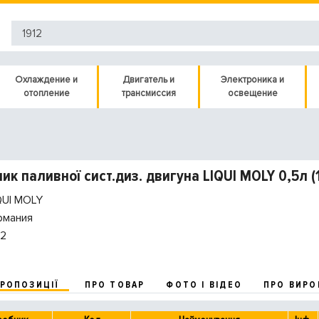
Охлаждение и
Двигатель и
Электроника и
отопление
трансмиссия
освещение
ик паливної сист.диз. двигуна LIQUI MOLY 0,5л (
QUI MOLY
рмания
12
ПРОПОЗИЦІЇ
ПРО ТОВАР
ФОТО І ВІДЕО
ПРО ВИРО