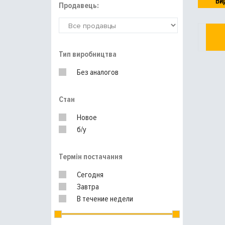
Ви
Продавець:
Тип виробництва
Без аналогов
Стан
Новое
б/у
Термін постачання
Сегодня
Завтра
В течение недели