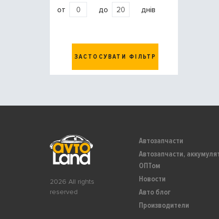
от
до
днів
ЗАСТОСУВАТИ ФІЛЬТР
Автозапчасти
Автозапчасти, аккумуля
ОПТом
Новости
2026 All rights
Авто блог
reserved
Производители