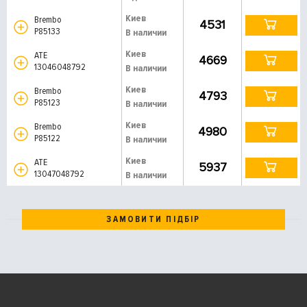
Киев
Brembo
4531
P85133
В наличии
Киев
ATE
4669
13046048792
В наличии
Киев
Brembo
4793
P85123
В наличии
Киев
Brembo
4980
P85122
В наличии
Киев
ATE
5937
13047048792
В наличии
ЗАМОВИТИ ПІДБІР