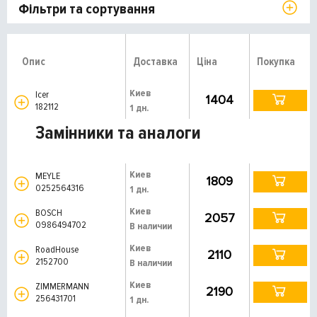
Фільтри та сортування
Опис
Доставка
Ціна
Покупка
Киев
Icer
1404
182112
1 дн.
Замінники та аналоги
Киев
MEYLE
1809
0252564316
1 дн.
Киев
BOSCH
2057
0986494702
В наличии
Киев
RoadHouse
2110
2152700
В наличии
Киев
ZIMMERMANN
2190
256431701
1 дн.