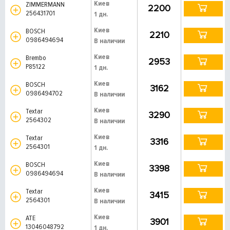
Киев
ZIMMERMANN
2200
256431701
1 дн.
Киев
BOSCH
2210
0986494694
В наличии
Киев
Brembo
2953
P85122
1 дн.
Киев
BOSCH
3162
0986494702
В наличии
Киев
Textar
3290
2564302
В наличии
Киев
Textar
3316
2564301
1 дн.
Киев
BOSCH
3398
0986494694
В наличии
Киев
Textar
3415
2564301
В наличии
Киев
ATE
3901
13046048792
1 дн.