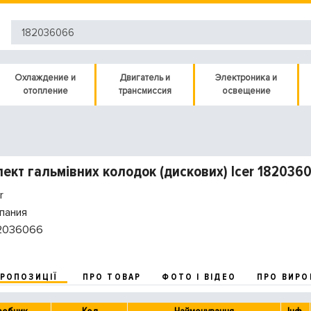
Охлаждение и
Двигатель и
Электроника и
отопление
трансмиссия
освещение
ект гальмівних колодок (дискових) Icer 182036
r
пания
2036066
ПРОПОЗИЦІЇ
ПРО ТОВАР
ФОТО І ВІДЕО
ПРО ВИРО