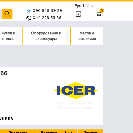
|
Рус
Укр
096 548 69 29
0
044 229 53 86
Кузов и
Оборудование и
Масла и
стекло
аксессуары
автохимия
066
БНИКА