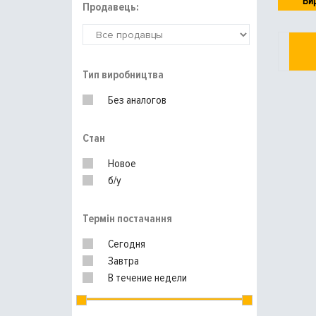
Ви
Продавець:
Тип виробництва
Без аналогов
Стан
Новое
б/у
Термін постачання
Сегодня
Завтра
В течение недели