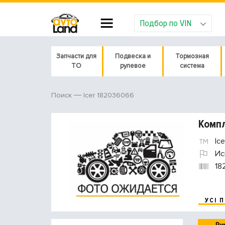
Подбор по VIN
Запчасти для
Подвеска и
Тормозная
ТО
рулевое
система
Icer 182036066
Поиск
Компл
Ice
Ис
18
УСІ 