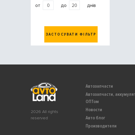
от
до
днів
ЗАСТОСУВАТИ ФІЛЬТР
Автозапчасти
Автозапчасти, аккумуля
ОПТом
Новости
2026 All rights
Авто блог
reserved
Производители