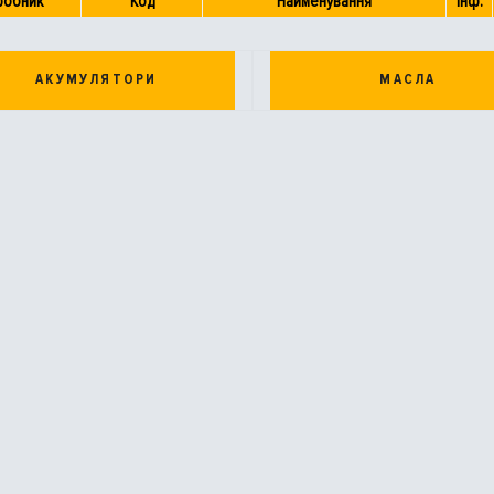
робник
Код
Найменування
Інф.
АКУМУЛЯТОРИ
МАСЛА