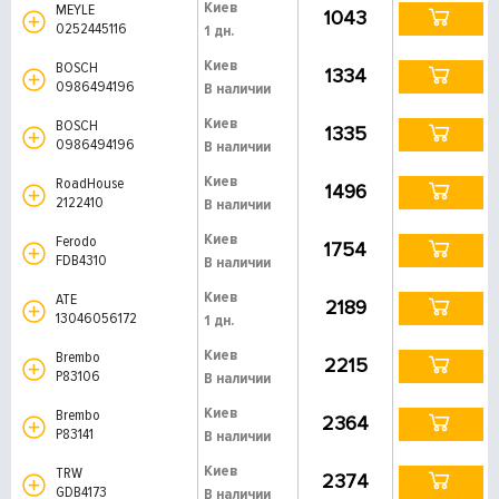
Киев
MEYLE
1043
0252445116
1 дн.
Киев
BOSCH
1334
0986494196
В наличии
Киев
BOSCH
1335
0986494196
В наличии
Киев
RoadHouse
1496
2122410
В наличии
Киев
Ferodo
1754
FDB4310
В наличии
Киев
ATE
2189
13046056172
1 дн.
Киев
Brembo
2215
P83106
В наличии
Киев
Brembo
2364
P83141
В наличии
Киев
TRW
2374
GDB4173
В наличии