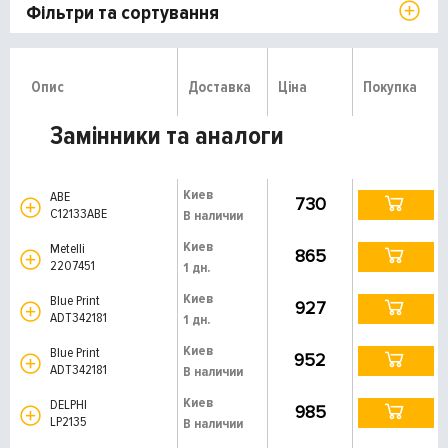
Фільтри та сортування
Опис
Доставка
Ціна
Покупка
Замінники та аналоги
Киев
ABE
730
C12133ABE
В наличии
Киев
Metelli
865
2207451
1 дн.
Киев
Blue Print
927
ADT342181
1 дн.
Киев
Blue Print
952
ADT342181
В наличии
Киев
DELPHI
985
LP2135
В наличии