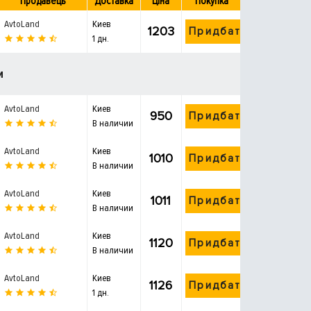
Продавець
Доставка
Ціна
Покупка
AvtoLand
Киев
1203
Придбати
1 дн.
и
AvtoLand
Киев
950
Придбати
В наличии
AvtoLand
Киев
1010
Придбати
В наличии
AvtoLand
Киев
1011
Придбати
В наличии
AvtoLand
Киев
1120
Придбати
В наличии
AvtoLand
Киев
1126
Придбати
1 дн.