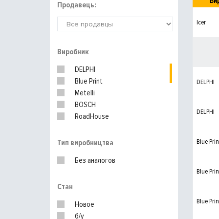
Ви
Продавець:
Icer
Виробник
DELPHI
Blue Print
DELPHI
Metelli
BOSCH
DELPHI
RoadHouse
ATE
Textar
Blue Prin
Тип виробництва
Ferodo
Без аналогов
TRW
Blue Prin
Brembo
Стан
Blue Prin
Новое
б/у