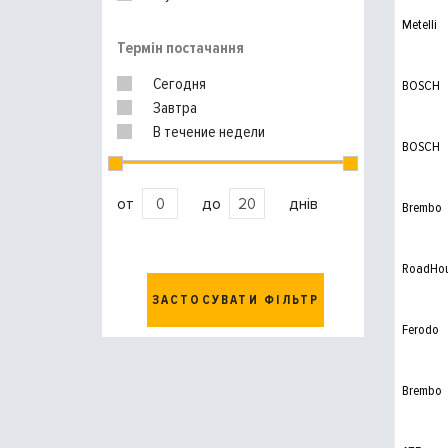
Metelli
Термін постачання
Сегодня
BOSCH
Завтра
В течение недели
BOSCH
от
до
днів
Brembo
RoadHo
ЗАСТОСУВАТИ ФІЛЬТР
Ferodo
Brembo