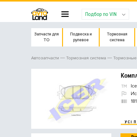
Подбор по VIN
Запчасти для
Подвеска и
Тормозная
ТО
рулевое
система
Автозапчасти
Тормозная система
Тормозные 
Компл
Ice
Ис
18
УСІ 