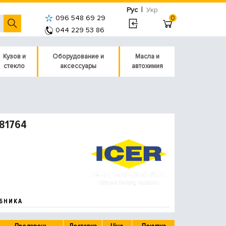
|
Рус
Укр
096 548 69 29
0
044 229 53 86
Кузов и
Оборудование и
Масла и
стекло
аксессуары
автохимия
181764
БНИКА