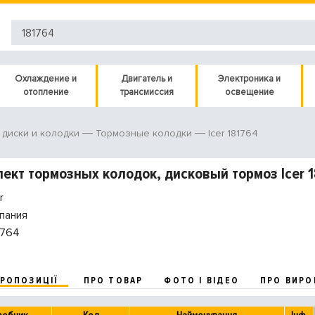
Охлаждение и
Двигатель и
Электроника и
отопление
трансмиссия
освещение
Icer 181764
диски и колодки
Тормозные колодки
ект тормозных колодок, дисковый тормоз Icer 
r
пания
1764
ПРОПОЗИЦІЇ
ПРО ТОВАР
ФОТО І ВІДЕО
ПРО ВИРО