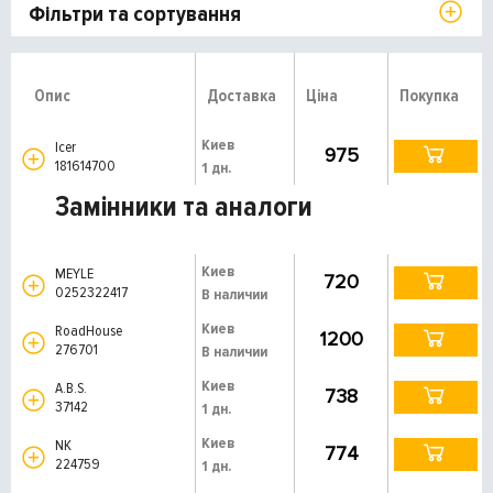
Фільтри та сортування
Опис
Доставка
Ціна
Покупка
Киев
Icer
975
181614700
1 дн.
Замінники та аналоги
Киев
MEYLE
720
0252322417
В наличии
Киев
RoadHouse
1200
276701
В наличии
Киев
A.B.S.
738
37142
1 дн.
Киев
NK
774
224759
1 дн.