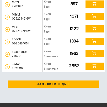
Киев
Metelli
897
2203461
1 дн.
Киев
MEYLE
1071
0252344616W
1 дн.
Киев
MEYLE
1222
0252322416W
1 дн.
Киев
BOSCH
1384
0986494051
1 дн.
Киев
RoadHouse
1963
276701
В наличии
Киев
Textar
2552
2322416
В наличии
ЗАМОВИТИ ПІДБІР