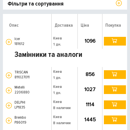
Фільтри та сортування
Опис
Доставка
Ціна
Покупка
Киев
Icer
1096
181612
1 дн.
Замінники та аналоги
Киев
TRISCAN
856
811027011
1 дн.
Киев
Metelli
1027
2206880
1 дн.
Киев
DELPHI
1114
LP1835
В наличии
Киев
Brembo
1445
P86019
В наличии