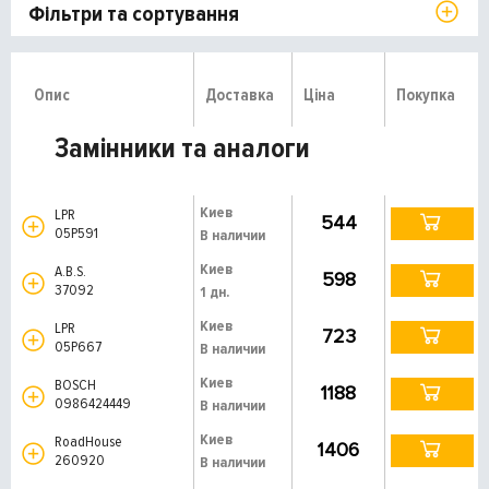
Фільтри та сортування
Опис
Доставка
Ціна
Покупка
Замінники та аналоги
Киев
LPR
544
05P591
В наличии
Киев
A.B.S.
598
37092
1 дн.
Киев
LPR
723
05P667
В наличии
Киев
BOSCH
1188
0986424449
В наличии
Киев
RoadHouse
1406
260920
В наличии