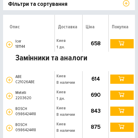
Фільтри та сортування
Опис
Доставка
Ціна
Покупка
Киев
Icer
658
181144
1 дн.
Замінники та аналоги
Киев
ABE
614
C21026ABE
В наличии
Киев
Metelli
690
2203620
1 дн.
Киев
BOSCH
843
0986424418
В наличии
Киев
BOSCH
875
0986424418
В наличии