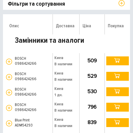
Фільтри та сортування
Опис
Доставка
Ціна
Покупка
Замінники та аналоги
Киев
BOSCH
509
0986424266
В наличии
Киев
BOSCH
529
0986424266
В наличии
Киев
BOSCH
530
0986424266
1 дн.
Киев
BOSCH
796
0986424266
В наличии
Киев
Blue Print
839
ADM54293
В наличии