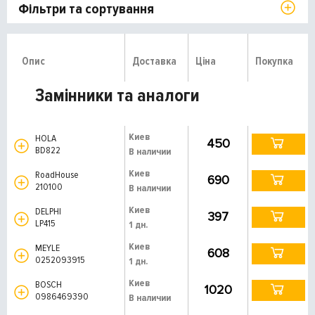
Фільтри та сортування
Опис
Доставка
Ціна
Покупка
Замінники та аналоги
Киев
HOLA
450
BD822
В наличии
Киев
RoadHouse
690
210100
В наличии
Киев
DELPHI
397
LP415
1 дн.
Киев
MEYLE
608
0252093915
1 дн.
Киев
BOSCH
1020
0986469390
В наличии