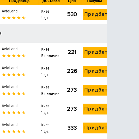
Продавець
Доставка
Ціна
Покупка
AvtoLand
Киев
530
Придбати
1 дн.
и
AvtoLand
Киев
221
Придбати
В наличии
AvtoLand
Киев
226
Придбати
1 дн.
AvtoLand
Киев
273
Придбати
В наличии
AvtoLand
Киев
273
Придбати
1 дн.
AvtoLand
Киев
333
Придбати
1 дн.