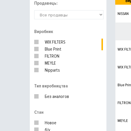
Ви
Продавець:
NISSAN
Виробник
WIX FILTERS
Blue Print
WIX FILT
FILTRON
MEYLE
WIX FILT
Nipparts
KNECHT
PURFLUX
Blue Prin
Тип виробництва
MAHLE
Без аналогов
FILTRON
Стан
MEYLE
Новое
б/у