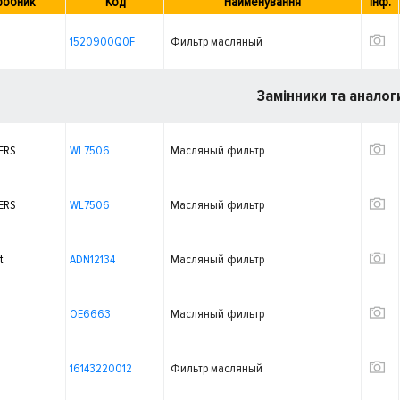
робник
Код
Найменування
Інф.
1520900Q0F
Фильтр масляный
Замінники та аналог
ERS
WL7506
Масляный фильтр
ERS
WL7506
Масляный фильтр
t
ADN12134
Масляный фильтр
OE6663
Масляный фильтр
16143220012
Фильтр масляный