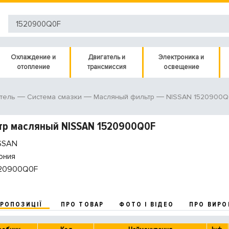
Охлаждение и
Двигатель и
Электроника и
отопление
трансмиссия
освещение
NISSAN 1520900Q
тель
Система смазки
Масляный фильтр
тр масляный NISSAN 1520900Q0F
SSAN
ония
20900Q0F
ПРОПОЗИЦІЇ
ПРО ТОВАР
ФОТО І ВІДЕО
ПРО ВИРО