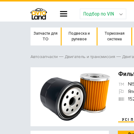
Подбор по VIN
Запчасти для
Подвеска и
Тормозная
ТО
рулевое
система
Автозапчасти
Двигатель и трансмиссия
Двига
Филь
NI
Яп
15
УСІ 