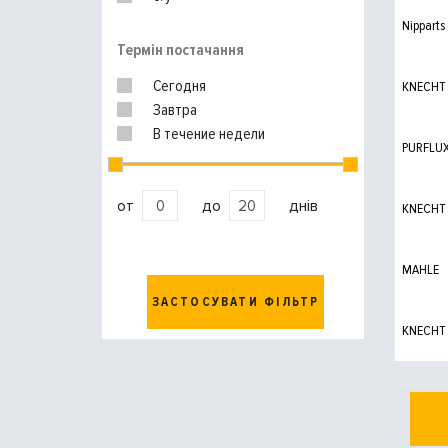
Nipparts
Термін постачання
Сегодня
KNECHT
Завтра
В течение недели
PURFLU
от
до
днів
KNECHT
MAHLE
ЗАСТОСУВАТИ ФІЛЬТР
KNECHT