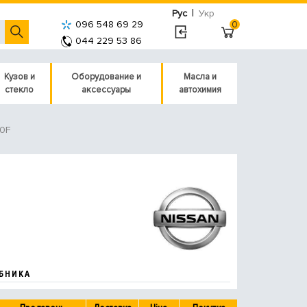
|
Рус
Укр
096 548 69 29
0
044 229 53 86
Кузов и
Оборудование и
Масла и
стекло
аксессуары
автохимия
0F
БНИКА