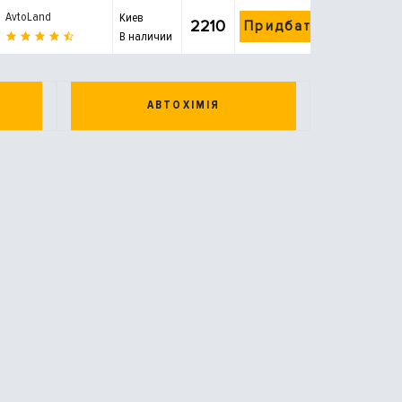
AvtoLand
Киев
2210
Придбати
В наличии
АВТОХІМІЯ