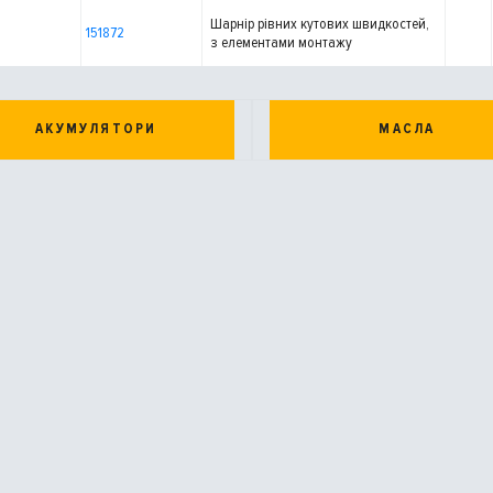
Шарнір рівних кутових швидкостей,
151872
з елементами монтажу
(РОЗПРОДАЖ)
АКУМУЛЯТОРИ
МАСЛА