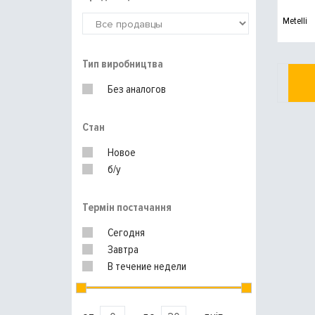
Metelli
Тип виробництва
Без аналогов
Стан
Новое
б/у
Термін постачання
Сегодня
Завтра
В течение недели