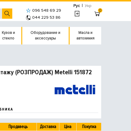
|
Рус
Укр
096 548 69 29
0
044 229 53 86
Кузов и
Оборудование и
Масла и
стекло
аксессуары
автохимия
нтажу (РОЗПРОДАЖ) Metelli 151872
БНИКА
Продавець
Доставка
Ціна
Покупка