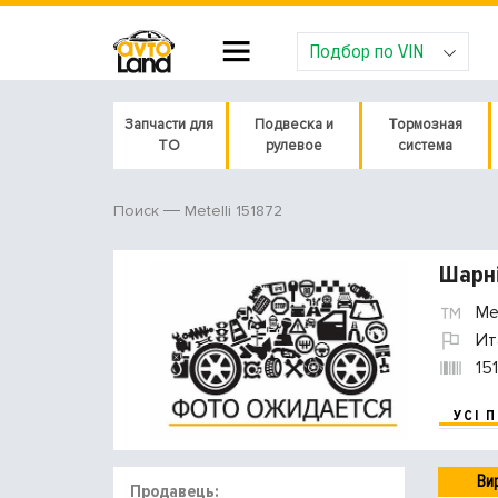
Подбор по VIN
Запчасти для
Подвеска и
Тормозная
ТО
рулевое
система
Metelli 151872
Поиск
Шарні
Met
Ит
15
УСІ 
Ви
Продавець: