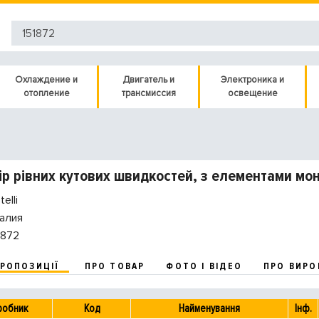
Охлаждение и
Двигатель и
Электроника и
отопление
трансмиссия
освещение
р рівних кутових швидкостей, з елементами мо
elli
алия
1872
ПРОПОЗИЦІЇ
ПРО ТОВАР
ФОТО І ВІДЕО
ПРО ВИРО
робник
Код
Найменування
Інф.