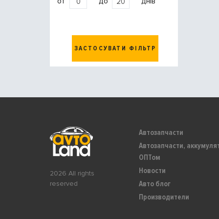
от
до
днів
ЗАСТОСУВАТИ ФІЛЬТР
Автозапчасти
Автозапчасти, аккумуля
ОПТом
Новости
2026 All rights
Авто блог
reserved
Производители