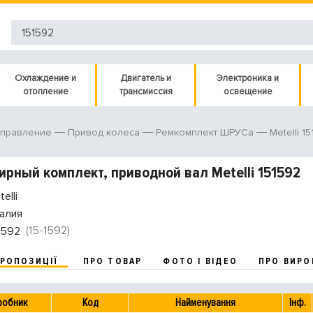
Охлаждение и
Двигатель и
Электроника и
отопление
трансмиссия
освещение
Metelli 1
управление
Привод колеса
Ремкомплект ШРУСа
рный комплект, приводной вал Metelli 151592
elli
алия
(15-1592)
1592
ПРОПОЗИЦІЇ
ПРО ТОВАР
ФОТО І ВІДЕО
ПРО ВИРО
робник
Код
Найменування
Інф.