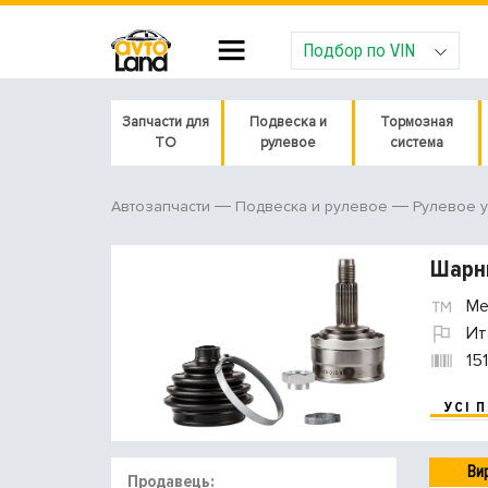
Подбор по VIN
Запчасти для
Подвеска и
Тормозная
ТО
рулевое
система
Автозапчасти
Подвеска и рулевое
Рулевое 
Шарни
Met
Ит
15
УСІ 
Ви
Продавець: