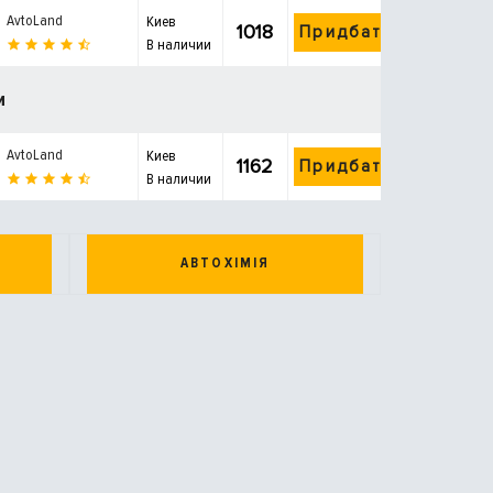
AvtoLand
Киев
1018
Придбати
В наличии
и
AvtoLand
Киев
1162
Придбати
В наличии
АВТОХІМІЯ