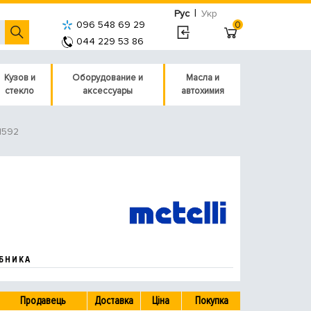
|
Рус
Укр
096 548 69 29
0
044 229 53 86
Кузов и
Оборудование и
Масла и
стекло
аксессуары
автохимия
51592
БНИКА
Продавець
Доставка
Ціна
Покупка