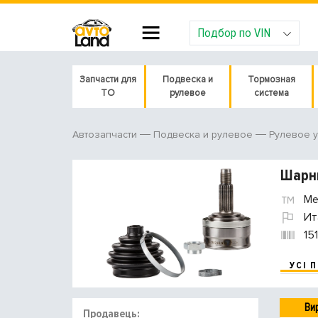
Подбор по VIN
Запчасти для
Подвеска и
Тормозная
ТО
рулевое
система
Автозапчасти
Подвеска и рулевое
Рулевое 
Шарни
Met
Ит
15
УСІ 
Ви
Продавець: