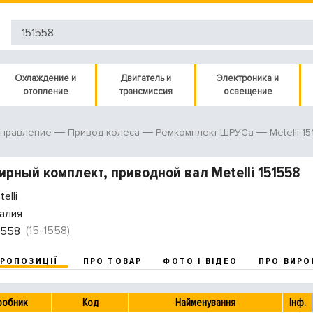
Охлаждение и
Двигатель и
Электроника и
отопление
трансмиссия
освещение
Metelli 1
управление
Привод колеса
Ремкомплект ШРУСа
рный комплект, приводной вал Metelli 151558
elli
алия
(15-1558)
1558
ПРОПОЗИЦІЇ
ПРО ТОВАР
ФОТО І ВІДЕО
ПРО ВИРО
робник
Код
Найменування
Інф.