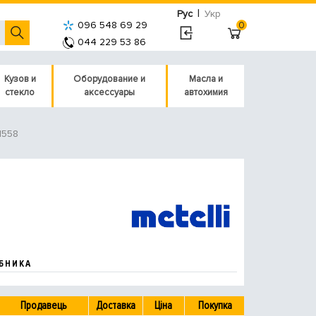
|
Рус
Укр
096 548 69 29
0
044 229 53 86
Кузов и
Оборудование и
Масла и
стекло
аксессуары
автохимия
51558
БНИКА
Продавець
Доставка
Ціна
Покупка