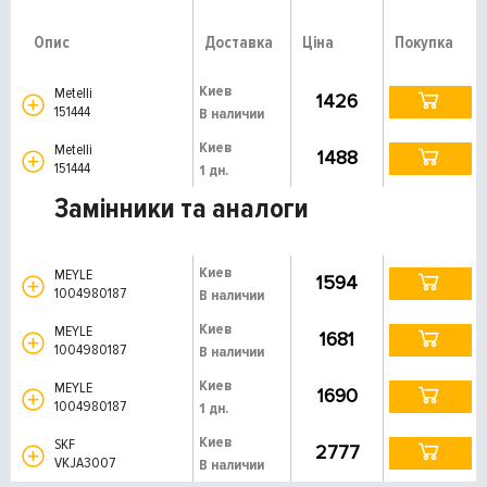
Опис
Доставка
Ціна
Покупка
Киев
Metelli
1426
151444
В наличии
Киев
Metelli
1488
151444
1 дн.
Замінники та аналоги
Киев
MEYLE
1594
1004980187
В наличии
Киев
MEYLE
1681
1004980187
В наличии
Киев
MEYLE
1690
1004980187
1 дн.
Киев
SKF
2777
VKJA3007
В наличии