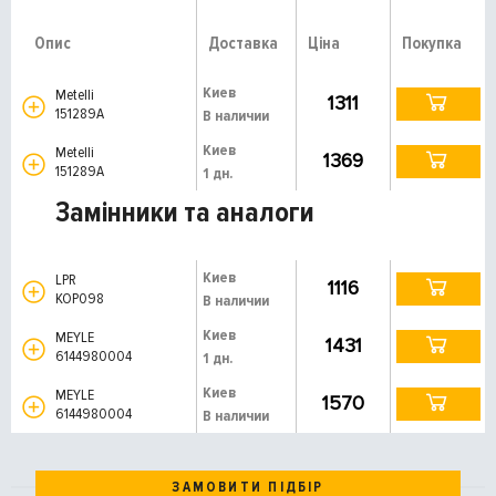
Опис
Доставка
Ціна
Покупка
Киев
Metelli
1311
151289A
В наличии
Киев
Metelli
1369
151289A
1 дн.
Замінники та аналоги
Киев
LPR
1116
KOP098
В наличии
Киев
MEYLE
1431
6144980004
1 дн.
Киев
MEYLE
1570
6144980004
В наличии
ЗАМОВИТИ ПІДБІР