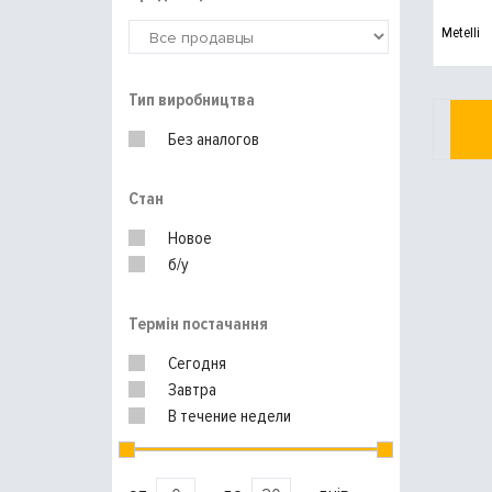
Metelli
Тип виробництва
Без аналогов
Стан
Новое
б/у
Термін постачання
Сегодня
Завтра
В течение недели