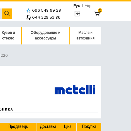
|
Рус
Укр
096 548 69 29
0
044 229 53 86
Кузов и
Оборудование и
Масла и
стекло
аксессуары
автохимия
51226
БНИКА
Продавець
Доставка
Ціна
Покупка