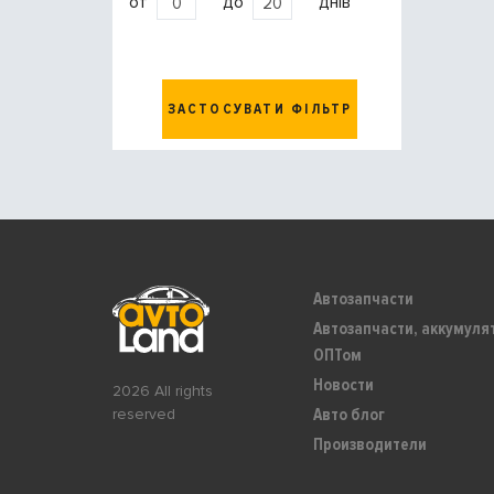
от
до
днів
ЗАСТОСУВАТИ ФІЛЬТР
Автозапчасти
Автозапчасти, аккумуля
ОПТом
Новости
2026 All rights
Авто блог
reserved
Производители