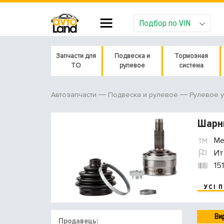
Подбор по VIN
Запчасти для
Подвеска и
Тормозная
ТО
рулевое
система
Автозапчасти
Подвеска и рулевое
Рулевое 
Шарни
Met
Ит
15
УСІ 
Ви
Продавець: