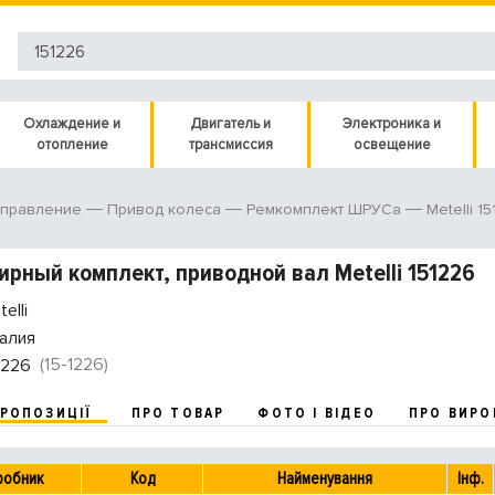
Охлаждение и
Двигатель и
Электроника и
отопление
трансмиссия
освещение
Metelli 1
управление
Привод колеса
Ремкомплект ШРУСа
рный комплект, приводной вал Metelli 151226
elli
алия
(15-1226)
1226
ПРОПОЗИЦІЇ
ПРО ТОВАР
ФОТО І ВІДЕО
ПРО ВИРО
робник
Код
Найменування
Інф.