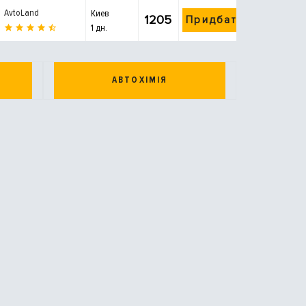
AvtoLand
Киев
1205
Придбати
1 дн.
АВТОХІМІЯ