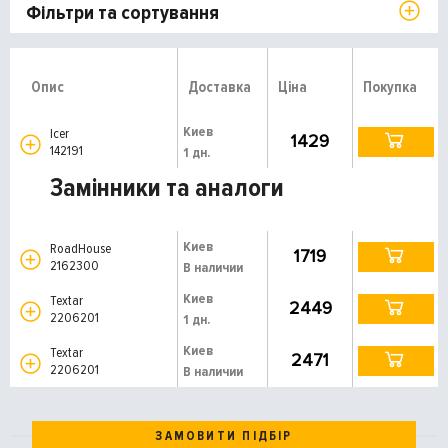
Фільтри та сортування
Опис
Доставка
Ціна
Покупка
Киев
Icer
1429
142191
1 дн.
Замінники та аналоги
Киев
RoadHouse
1719
2162300
В наличии
Киев
Textar
2449
2206201
1 дн.
Киев
Textar
2471
2206201
В наличии
ЗАМОВИТИ ПІДБІР