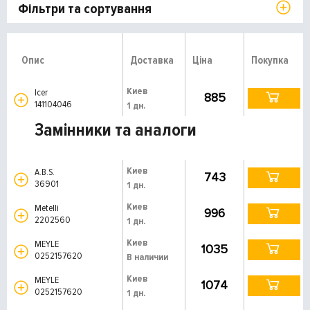
Фільтри та сортування
Опис
Доставка
Ціна
Покупка
Киев
Icer
885
141104046
1 дн.
Замінники та аналоги
Киев
A.B.S.
743
36901
1 дн.
Киев
Metelli
996
2202560
1 дн.
Киев
MEYLE
1035
0252157620
В наличии
Киев
MEYLE
1074
0252157620
1 дн.