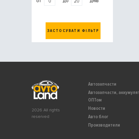
от
до
днів
ЗАСТОСУВАТИ ФІЛЬТР
Автозапчасти
Автозапчасти, аккумуля
ОПТом
Новости
2026 All rights
Авто блог
reserved
Производители