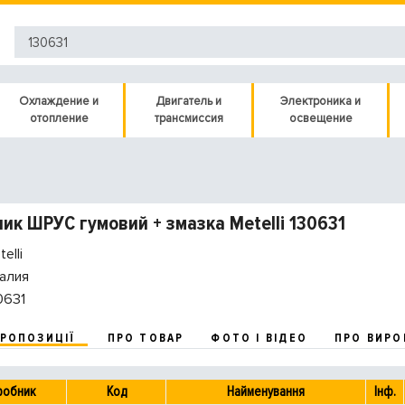
Охлаждение и
Двигатель и
Электроника и
отопление
трансмиссия
освещение
ик ШРУС гумовий + змазка Metelli 130631
elli
алия
0631
ПРОПОЗИЦІЇ
ПРО ТОВАР
ФОТО І ВІДЕО
ПРО ВИРО
робник
Код
Найменування
Інф.