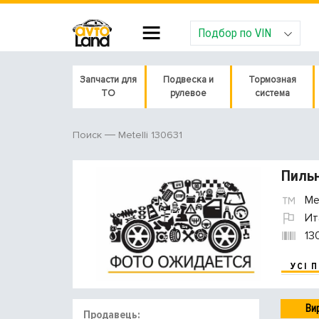
Подбор по VIN
Запчасти для
Подвеска и
Тормозная
ТО
рулевое
система
Metelli 130631
Поиск
Пильн
Met
Ит
13
УСІ 
Ви
Продавець: