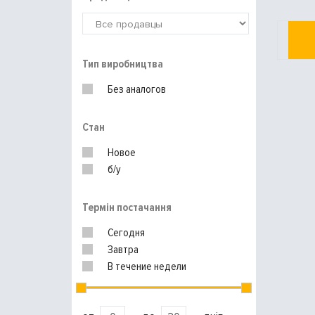
Тип виробництва
Без аналогов
Стан
Новое
б/у
Термін постачання
Сегодня
Завтра
В течение недели