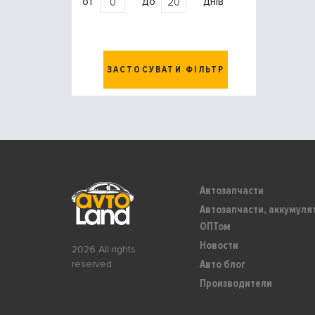
от
до
днів
ЗАСТОСУВАТИ ФІЛЬТР
Автозапчасти
Автозапчасти, аккумуля
ОПТом
Новости
2026 All rights
Авто блог
reserved
Производители