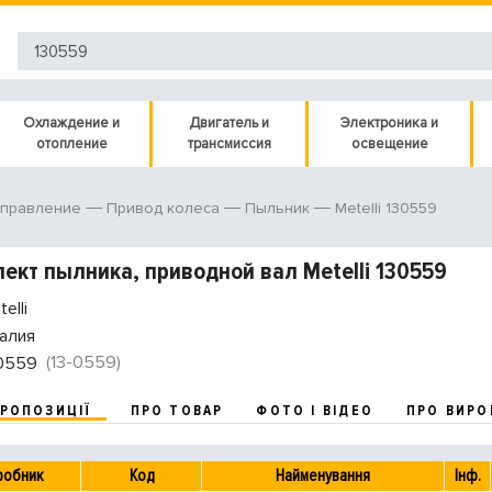
Охлаждение и
Двигатель и
Электроника и
отопление
трансмиссия
освещение
Metelli 130559
управление
Привод колеса
Пыльник
ект пылника, приводной вал Metelli 130559
elli
алия
(13-0559)
0559
ПРОПОЗИЦІЇ
ПРО ТОВАР
ФОТО І ВІДЕО
ПРО ВИРО
робник
Код
Найменування
Інф.