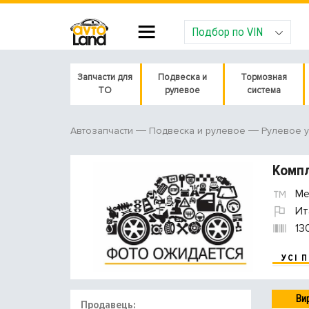
Подбор по VIN
Запчасти для
Подвеска и
Тормозная
ТО
рулевое
система
Автозапчасти
Подвеска и рулевое
Рулевое 
Компл
Met
Ит
13
УСІ 
Ви
Продавець: