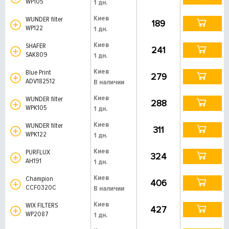
WP105
1 дн.
Киев
WUNDER filter
189
WP122
1 дн.
Киев
SHAFER
241
SAK809
1 дн.
Киев
Blue Print
279
ADV182512
В наличии
Киев
WUNDER filter
288
WPK105
1 дн.
Киев
WUNDER filter
311
WPK122
1 дн.
Киев
PURFLUX
324
AH191
1 дн.
Киев
Champion
406
CCF0320C
В наличии
Киев
WIX FILTERS
427
WP2087
1 дн.