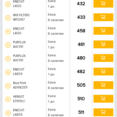
Киев
KNECHT
432
LA120
1 дн.
Киев
WIX FILTERS
433
WP2087
В наличии
Киев
KNECHT
458
LA120
В наличии
Киев
PURFLUX
461
AHC191
1 дн.
Киев
PURFLUX
480
AHC191
В наличии
Киев
KNECHT
482
LA809
1 дн.
Киев
Blue Print
505
ADV182511
В наличии
Киев
HENGST
510
E3919LC
1 дн.
Киев
KNECHT
511
LA809
В наличии