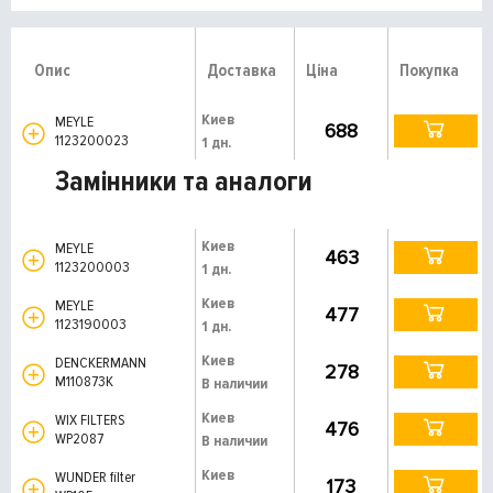
Опис
Доставка
Ціна
Покупка
Киев
MEYLE
688
1123200023
1 дн.
Замінники та аналоги
Киев
MEYLE
463
1123200003
1 дн.
Киев
MEYLE
477
1123190003
1 дн.
Киев
DENCKERMANN
278
M110873K
В наличии
Киев
WIX FILTERS
476
WP2087
В наличии
Киев
WUNDER filter
173