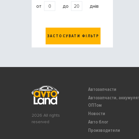
от
до
днів
ЗАСТОСУВАТИ ФІЛЬТР
Автозапчасти
Автозапчасти, аккумуля
ОПТом
Новости
2026 All rights
Авто блог
reserved
Производители