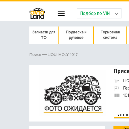
Подбор по VIN
Запчасти для
Подвеска и
Тормозная
ТО
рулевое
система
LIQUI MOLY 1017
Поиск
Приса
LI
Ге
10
УСІ 