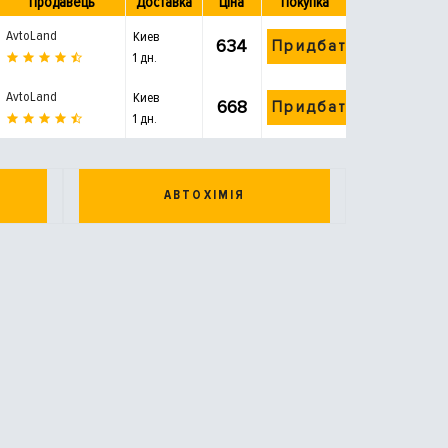
Продавець
Доставка
Ціна
Покупка
AvtoLand
Киев
634
Придбати
1 дн.
AvtoLand
Киев
668
Придбати
1 дн.
АВТОХІМІЯ