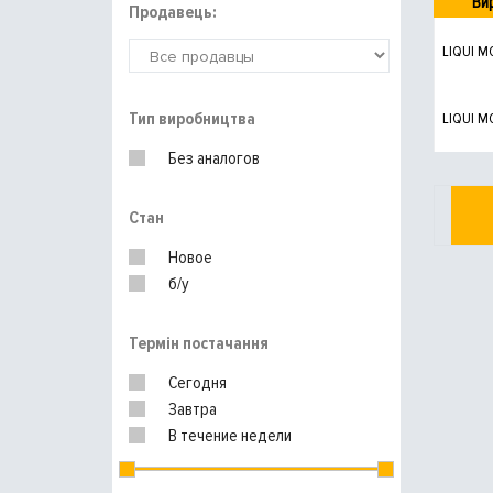
Ви
Продавець:
LIQUI M
Тип виробництва
LIQUI M
Без аналогов
Стан
Новое
б/у
Термін постачання
Сегодня
Завтра
В течение недели