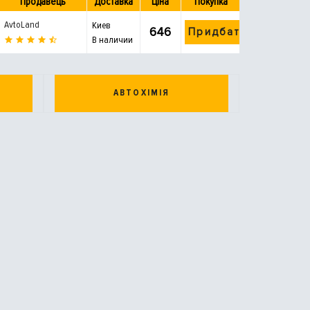
Продавець
Доставка
Ціна
Покупка
AvtoLand
Киев
646
Придбати
В наличии
АВТОХІМІЯ