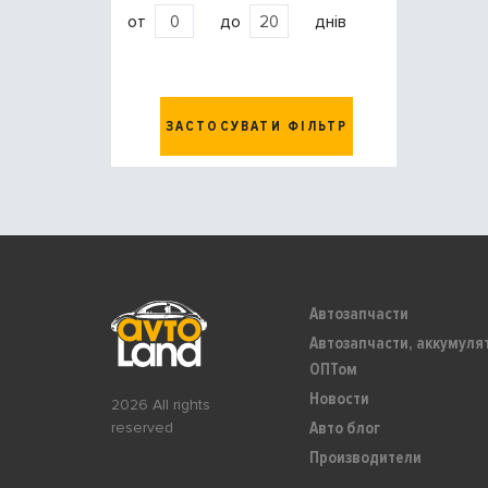
от
до
днів
ЗАСТОСУВАТИ ФІЛЬТР
Автозапчасти
Автозапчасти, аккумуля
ОПТом
Новости
2026 All rights
Авто блог
reserved
Производители