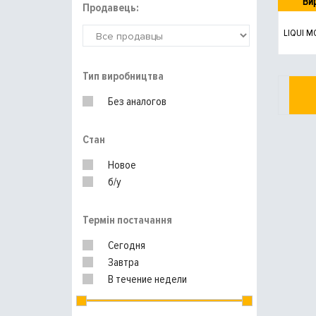
Ви
Продавець:
LIQUI M
Тип виробництва
Без аналогов
Стан
Новое
б/у
Термін постачання
Сегодня
Завтра
В течение недели