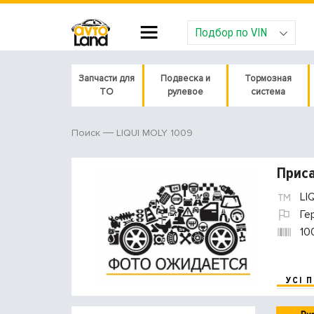
Подбор по VIN
Запчасти для
Подвеска и
Тормозная
ТО
рулевое
система
LIQUI MOLY 1009
Поиск
Приса
LI
Ге
10
УСІ 