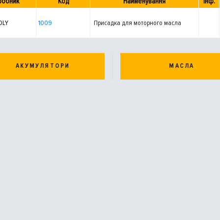
робник
Код
Найменування
Інф.
OLY
1009
Присадка для моторного масла
АКУМУЛЯТОРИ
МАСЛА