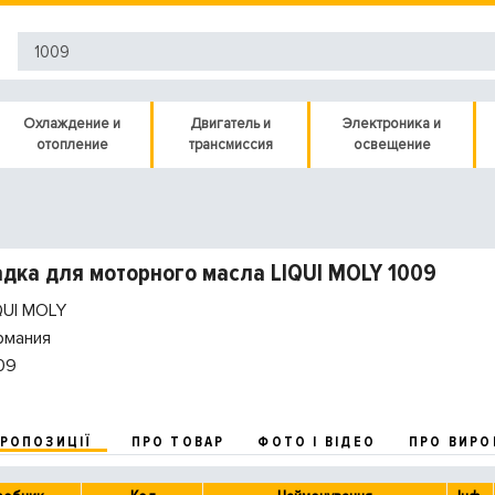
Охлаждение и
Двигатель и
Электроника и
отопление
трансмиссия
освещение
дка для моторного масла LIQUI MOLY 1009
QUI MOLY
рмания
09
ПРОПОЗИЦІЇ
ПРО ТОВАР
ФОТО І ВІДЕО
ПРО ВИРО