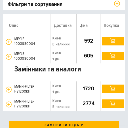
Фільтри та сортування
Опис
Доставка
Ціна
Покупка
Киев
MEYLE
592
1003980004
В наличии
Киев
MEYLE
605
1003980004
1 дн.
Замінники та аналоги
Киев
MANN-FILTER
1720
H2120XKIT
1 дн.
Киев
MANN-FILTER
2774
H2120XKIT
В наличии
ЗАМОВИТИ ПІДБІР