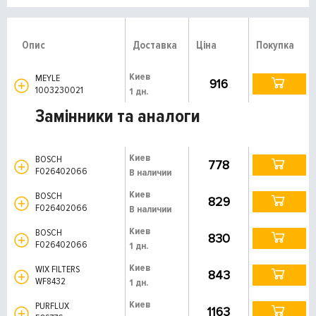
Опис
Доставка
Ціна
Покупка
Киев
MEYLE
916
1003230021
1 дн.
Замінники та аналоги
Киев
BOSCH
778
F026402066
В наличии
Киев
BOSCH
829
F026402066
В наличии
Киев
BOSCH
830
F026402066
1 дн.
Киев
WIX FILTERS
843
WF8432
1 дн.
Киев
PURFLUX
1163