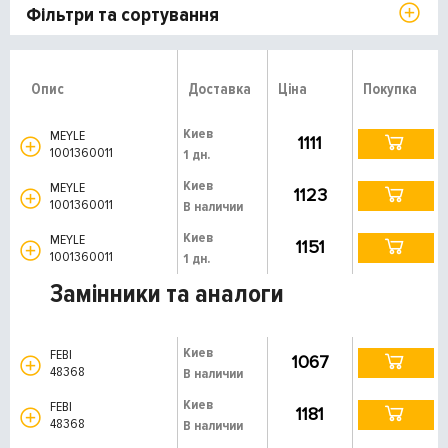
Фільтри та сортування
Опис
Доставка
Ціна
Покупка
Киев
MEYLE
1111
1001360011
1 дн.
Киев
MEYLE
1123
1001360011
В наличии
Киев
MEYLE
1151
1001360011
1 дн.
Замінники та аналоги
Киев
FEBI
1067
48368
В наличии
Киев
FEBI
1181
48368
В наличии