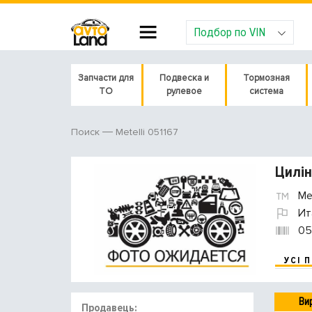
Подбор по VIN
Запчасти для
Подвеска и
Тормозная
ТО
рулевое
система
Metelli 051167
Поиск
Цилін
Met
Ит
05
УСІ 
Ви
Продавець: