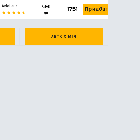
AvtoLand
Киев
1751
Придбати
1 дн.
АВТОХІМІЯ