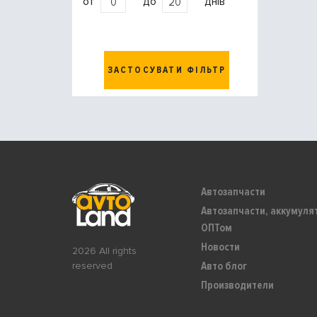
от
до
днів
ЗАСТОСУВАТИ ФІЛЬТР
Автозапчасти
Автозапчасти, аккумуля
ОПТом
Новости
2026 All rights
Авто блог
reserved
Производители