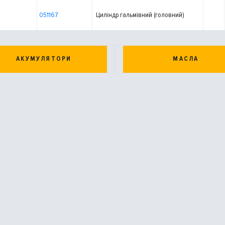
051167
Циліндр гальмівний (головний)
АКУМУЛЯТОРИ
МАСЛА