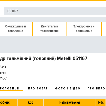
Охлаждение и
Двигатель и
Электроника и
отопление
трансмиссия
освещение
др гальмівний (головний) Metelli 051167
elli
алия
1167
ПРОПОЗИЦІЇ
ПРО ТОВАР
ФОТО І ВІДЕО
ПРО ВИРО
робник
Код
Найменування
Інф.