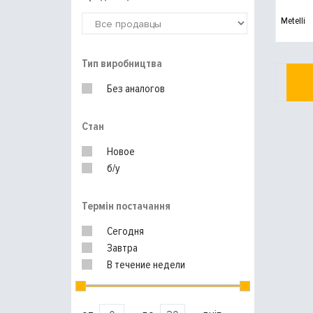
Metelli
Тип виробництва
Без аналогов
Стан
Новое
б/у
Термін постачання
Сегодня
Завтра
В течение недели