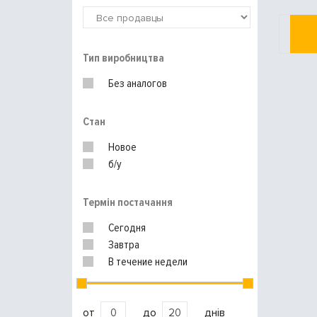
Тип виробництва
Без аналогов
Стан
Новое
б/у
Термін постачання
Сегодня
Завтра
В течение недели
от
до
днів