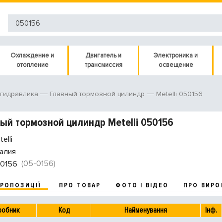
Охлаждение и
Двигатель и
Электроника и
отопление
трансмиссия
освещение
Metelli 050156
гидравлика
Главный тормозной цилиндр
ый тормозной цилиндр Metelli 050156
elli
алия
(05-0156)
0156
ПРОПОЗИЦІЇ
ПРО ТОВАР
ФОТО І ВІДЕО
ПРО ВИРО
робник
Код
Найменування
Інф.