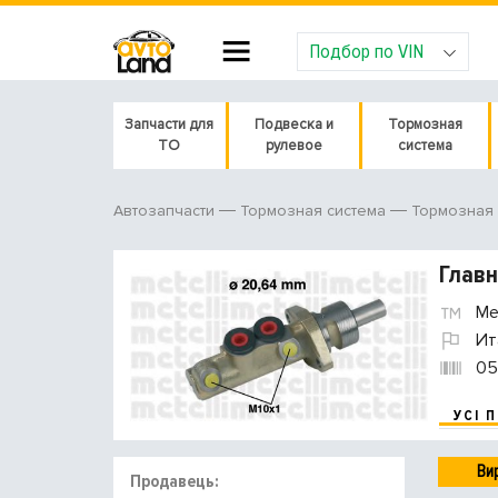
Подбор по VIN
Запчасти для
Подвеска и
Тормозная
ТО
рулевое
система
Автозапчасти
Тормозная система
Тормозная 
Главн
Met
Ит
05
УСІ 
Ви
Продавець: