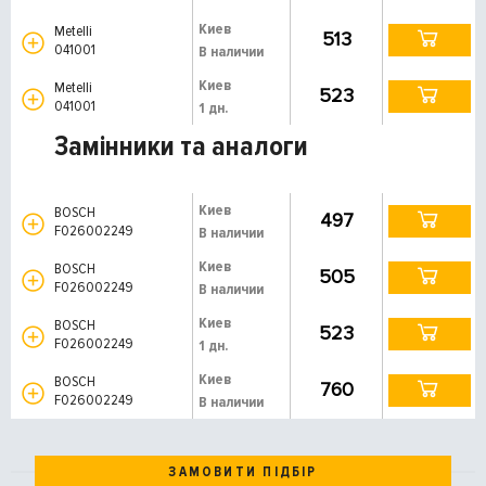
Киев
Metelli
513
041001
В наличии
Киев
Metelli
523
041001
1 дн.
Замінники та аналоги
Киев
BOSCH
497
F026002249
В наличии
Киев
BOSCH
505
F026002249
В наличии
Киев
BOSCH
523
F026002249
1 дн.
Киев
BOSCH
760
F026002249
В наличии
ЗАМОВИТИ ПІДБІР