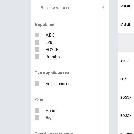
Metelli
Виробник
Metelli
A.B.S.
LPR
BOSCH
Brembo
A.B.S.
Тип виробництва
LPR
Без аналогов
BOSCH
Стан
Новое
BOSCH
б/у
Brembo