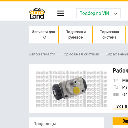
Подбор по VIN
Запчасти для
Подвеска и
Тормозная
ТО
рулевое
система
Автозапчасти
Тормозная система
Барабанны
Рабоч
Met
Ит
04
УСІ 
Ви
Продавець: