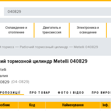
Охлаждение и
Двигатель и
Электроника и
отопление
трансмиссия
освещение
Metelli 040829
й тормоз
Рабочий тормозный цилиндр
ий тормозной цилиндр Metelli 040829
elli
алия
(04-0829)
0829
ПРОПОЗИЦІЇ
ПРО ТОВАР
ФОТО І ВІДЕО
ПРО ВИРО
робник
Код
Найменування
Інф.