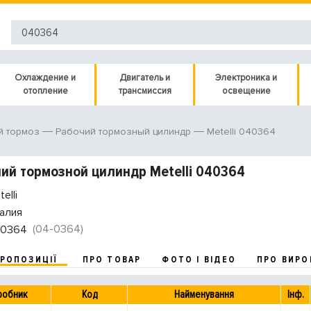
Охлаждение и
Двигатель и
Электроника и
отопление
трансмиссия
освещение
Metelli 040364
й тормоз
Рабочий тормозный цилиндр
ий тормозной цилиндр Metelli 040364
elli
алия
(04-0364)
0364
ПРОПОЗИЦІЇ
ПРО ТОВАР
ФОТО І ВІДЕО
ПРО ВИРО
робник
Код
Найменування
Інф.