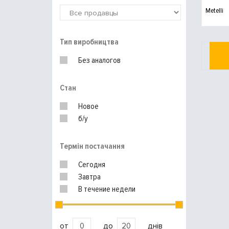
Metelli
Тип виробництва
Без аналогов
Стан
Новое
б/у
Термін постачання
Сегодня
Завтра
В течение недели
от
до
днів