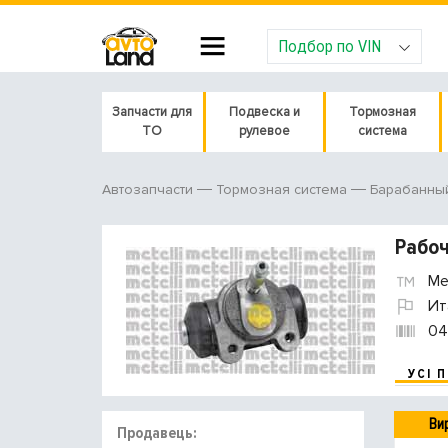
Подбор по VIN
Запчасти для
Подвеска и
Тормозная
ТО
рулевое
система
Автозапчасти
Тормозная система
Барабанны
Рабоч
Met
Ит
04
УСІ 
Ви
Продавець: