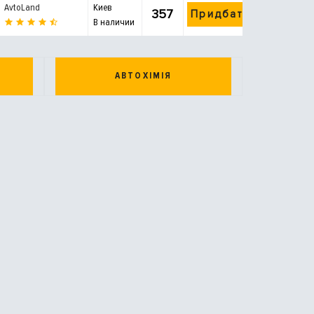
AvtoLand
Киев
357
Придбати
В наличии
АВТОХІМІЯ