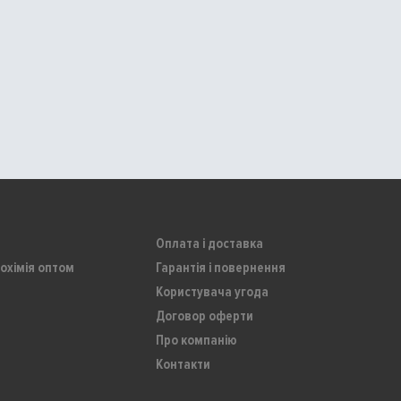
Оплата і доставка
охімія оптом
Гарантія і повернення
Користувача угода
Договор оферти
Про компанію
Контакти