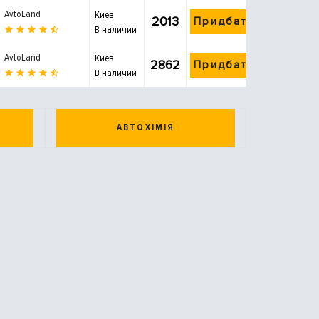
AvtoLand
Киев
2013
Придбати
В наличии
AvtoLand
Киев
2862
Придбати
В наличии
АВТОХІМІЯ