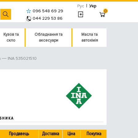
|
Рус
Укр
096 548 69 29
0
044 229 53 86
Кузов та
Обладнання та
Масла та
скло
аксесуари
автохімія
INA 535021510
а
БНИКА
Продавець
Доставка
Ціна
Покупка