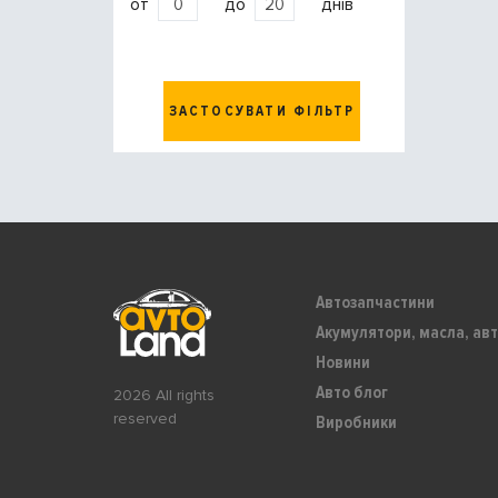
от
до
днів
ЗАСТОСУВАТИ ФІЛЬТР
Автозапчастини
Акумулятори, масла, авт
Новини
Авто блог
2026 All rights
reserved
Виробники