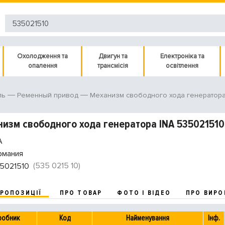
Охолодження та
Двигун та
Електроніка та
опалення
трансмісія
освітлення
ль
Ременный привод
Механизм свободного хода генератор
изм свободного хода генератора INA 535021510
A
рмания
(535 0215 10)
5021510
ПРОПОЗИЦІЇ
ПРО ТОВАР
ФОТО І ВІДЕО
ПРО ВИРО
робник
Код
Найменування
Інф.