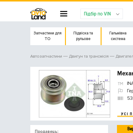
Підбір по VIN
Запчастини для
Підвіска та
Гальмівна
ТО
рульове
система
Автозапчастини
Двигун та трансмісія
Двигате
Механ
IN
Ге
53
УСІ 
Ви
Продавець: