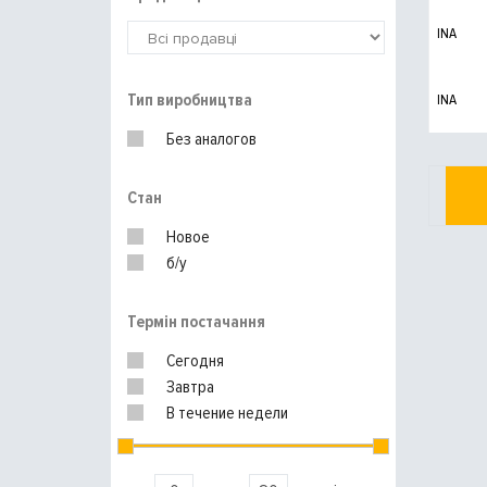
INA
Тип виробництва
INA
Без аналогов
Стан
Новое
б/у
Термін постачання
Сегодня
Завтра
В течение недели