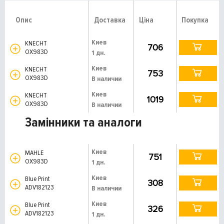
Опис
Доставка
Ціна
Покупка
Киев
KNECHT
706
OX983D
1 дн.
Киев
KNECHT
753
OX983D
В наличии
Киев
KNECHT
1019
OX983D
В наличии
Замінники та аналоги
Киев
MAHLE
751
OX983D
1 дн.
Киев
Blue Print
308
ADV182123
В наличии
Киев
Blue Print
326
ADV182123
1 дн.