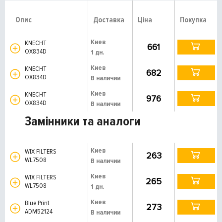
Опис
Доставка
Ціна
Покупка
Киев
KNECHT
661
OX834D
1 дн.
Киев
KNECHT
682
OX834D
В наличии
Киев
KNECHT
976
OX834D
В наличии
Замінники та аналоги
Киев
WIX FILTERS
263
WL7508
В наличии
Киев
WIX FILTERS
265
WL7508
1 дн.
Киев
Blue Print
273
ADM52124
В наличии