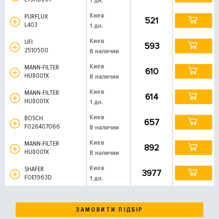
1 дн.
Киев
PURFLUX
521
L403
1 дн.
Киев
UFI
593
2510500
В наличии
Киев
MANN-FILTER
610
HU8001X
В наличии
Киев
MANN-FILTER
614
HU8001X
1 дн.
Киев
BOSCH
657
F026407066
В наличии
Киев
MANN-FILTER
892
HU8001X
В наличии
Киев
SHAFER
3977
FOE1963D
1 дн.
ЗАМОВИТИ ПІДБІР