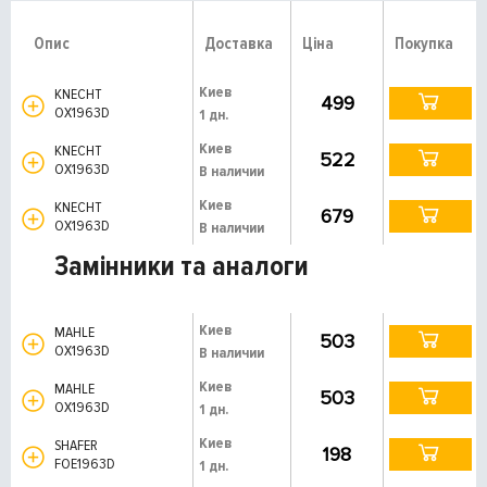
Опис
Доставка
Ціна
Покупка
Киев
KNECHT
499
OX1963D
1 дн.
Киев
KNECHT
522
OX1963D
В наличии
Киев
KNECHT
679
OX1963D
В наличии
Замінники та аналоги
Киев
MAHLE
503
OX1963D
В наличии
Киев
MAHLE
503
OX1963D
1 дн.
Киев
SHAFER
198
FOE1963D
1 дн.