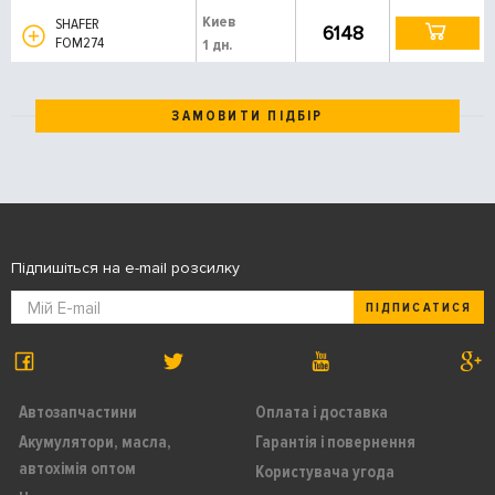
Киев
SHAFER
6148
FOM274
1 дн.
ЗАМОВИТИ ПІДБІР
Підпишіться на e-mail розсилку
ПІДПИСАТИСЯ
Автозапчастини
Оплата і доставка
Акумулятори, масла,
Гарантія і повернення
автохімія оптом
Користувача угода