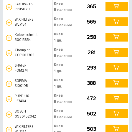
Киев
JAKOPARTS
365
J1315029
В наличии
Киев
WIX FILTERS
565
WL7154
В наличии
Киев
Kolbenschmidt
258
50013854
1 дн.
Киев
Champion
281
COF101270S
В наличии
Киев
SHAFER
293
FOM274
1 дн.
Киев
SOFIMA
388
S1001DR
1 дн.
Киев
PURFLUX
472
LS740A
В наличии
Киев
BOSCH
502
0986452042
В наличии
Киев
WIX FILTERS
503
WL7154