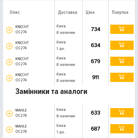
Опис
Доставка
Ціна
Покупка
Киев
KNECHT
734
OC274
В наличии
Киев
KNECHT
634
OC274
1 дн.
Киев
KNECHT
679
OC274
В наличии
Киев
KNECHT
911
OC274
В наличии
Замінники та аналоги
Киев
MAHLE
633
OC274
В наличии
Киев
MAHLE
687
OC274
1 дн.