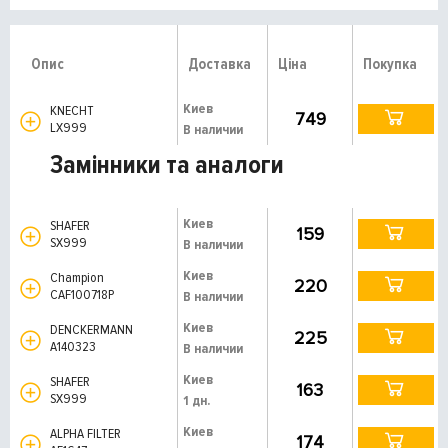
Опис
Доставка
Ціна
Покупка
Киев
KNECHT
749
LX999
В наличии
Замінники та аналоги
Киев
SHAFER
159
SX999
В наличии
Киев
Champion
220
CAF100718P
В наличии
Киев
DENCKERMANN
225
A140323
В наличии
Киев
SHAFER
163
SX999
1 дн.
Киев
ALPHA FILTER
174