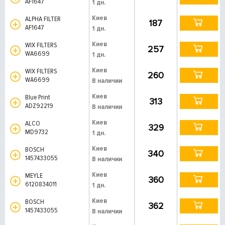
AF1647
1 дн.
Киев
ALPHA FILTER
187
AF1647
1 дн.
Киев
WIX FILTERS
257
WA6699
1 дн.
Киев
WIX FILTERS
260
WA6699
В наличии
Киев
Blue Print
313
ADZ92219
В наличии
Киев
ALCO
329
MD9732
1 дн.
Киев
BOSCH
340
1457433055
В наличии
Киев
MEYLE
360
6120834011
1 дн.
Киев
BOSCH
362
1457433055
В наличии