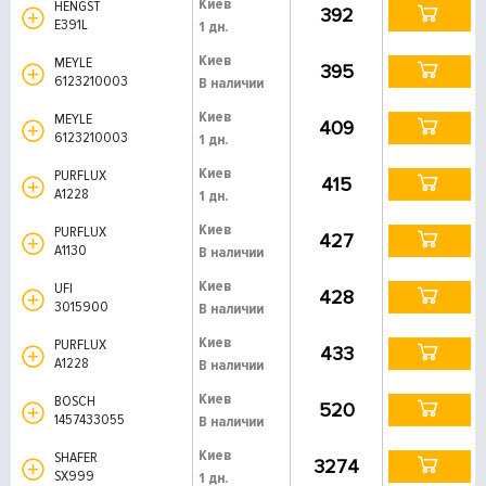
Киев
HENGST
392
E391L
1 дн.
Киев
MEYLE
395
6123210003
В наличии
Киев
MEYLE
409
6123210003
1 дн.
Киев
PURFLUX
415
A1228
1 дн.
Киев
PURFLUX
427
A1130
В наличии
Киев
UFI
428
3015900
В наличии
Киев
PURFLUX
433
A1228
В наличии
Киев
BOSCH
520
1457433055
В наличии
Киев
SHAFER
3274
SX999
1 дн.