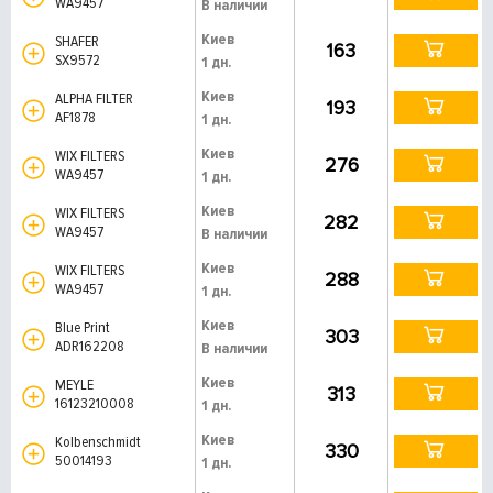
WA9457
В наличии
Киев
SHAFER
163
SX9572
1 дн.
Киев
ALPHA FILTER
193
AF1878
1 дн.
Киев
WIX FILTERS
276
WA9457
1 дн.
Киев
WIX FILTERS
282
WA9457
В наличии
Киев
WIX FILTERS
288
WA9457
1 дн.
Киев
Blue Print
303
ADR162208
В наличии
Киев
MEYLE
313
16123210008
1 дн.
Киев
Kolbenschmidt
330
50014193
1 дн.