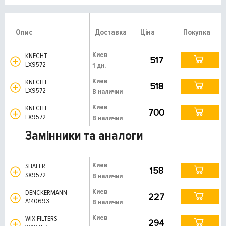
Опис
Доставка
Ціна
Покупка
Киев
KNECHT
517
LX9572
1 дн.
Киев
KNECHT
518
LX9572
В наличии
Киев
KNECHT
700
LX9572
В наличии
Замінники та аналоги
Киев
SHAFER
158
SX9572
В наличии
Киев
DENCKERMANN
227
A140693
В наличии
Киев
WIX FILTERS
294