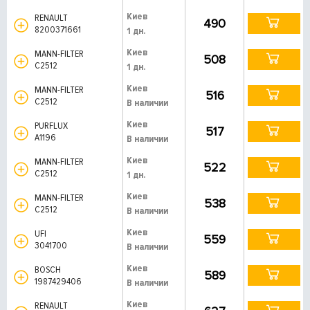
Киев
RENAULT
490
8200371661
1 дн.
Киев
MANN-FILTER
508
C2512
1 дн.
Киев
MANN-FILTER
516
C2512
В наличии
Киев
PURFLUX
517
A1196
В наличии
Киев
MANN-FILTER
522
C2512
1 дн.
Киев
MANN-FILTER
538
C2512
В наличии
Киев
UFI
559
3041700
В наличии
Киев
BOSCH
589
1987429406
В наличии
Киев
RENAULT