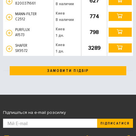
627
8200371661
В наличии
Киев
MANN-FILTER
774
C2512
В наличии
Киев
PURFLUX
798
A1573
1 дн.
Киев
SHAFER
3289
SX9572
1 дн.
ЗАМОВИТИ ПІДБІР
Підпишіться на e-mail розсилку
ПІДПИСАТИСЯ