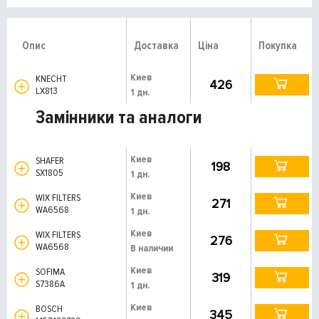
Опис
Доставка
Ціна
Покупка
Киев
KNECHT
426
LX813
1 дн.
Замінники та аналоги
Киев
SHAFER
198
SX1805
1 дн.
Киев
WIX FILTERS
271
WA6568
1 дн.
Киев
WIX FILTERS
276
WA6568
В наличии
Киев
SOFIMA
319
S7386A
1 дн.
Киев
BOSCH
345