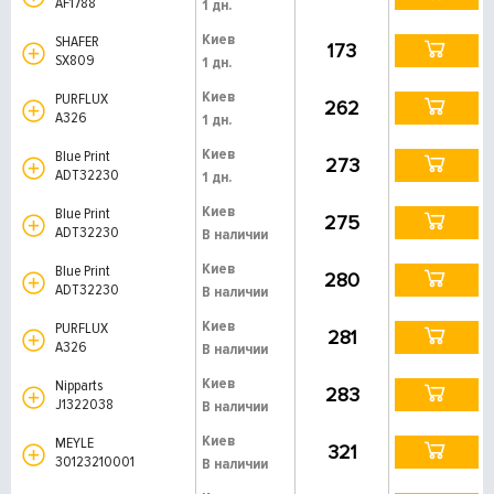
AF1788
1 дн.
Киев
SHAFER
173
SX809
1 дн.
Киев
PURFLUX
262
A326
1 дн.
Киев
Blue Print
273
ADT32230
1 дн.
Киев
Blue Print
275
ADT32230
В наличии
Киев
Blue Print
280
ADT32230
В наличии
Киев
PURFLUX
281
A326
В наличии
Киев
Nipparts
283
J1322038
В наличии
Киев
MEYLE
321
30123210001
В наличии