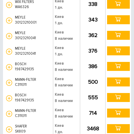
Киев
WIX FILTERS
338
WA6326
1 дн.
Киев
MEYLE
343
30123210001
1 дн.
Киев
MEYLE
362
30123210041
В наличии
Киев
MEYLE
376
30123210041
1 дн.
Киев
BOSCH
386
1987429135
В наличии
Киев
MANN-FILTER
500
C311011
В наличии
Киев
BOSCH
555
1987429135
В наличии
Киев
MANN-FILTER
714
C311011
В наличии
Киев
SHAFER
3468
SX809
1 дн.