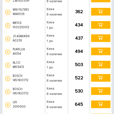
CAF100701P
В наличии
Киев
WIX FILTERS
362
WA6536
В наличии
Киев
MEYLE
434
1003210012
1 дн.
Киев
JS ASAKASHI
437
A0238
1 дн.
Киев
PURFLUX
494
A1054
В наличии
Киев
ALCO
503
MD9472
1 дн.
Киев
BOSCH
522
1457433772
В наличии
Киев
BOSCH
530
1457433772
В наличии
Киев
UFI
645
3010900
В наличии