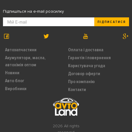
Підпишіться на e-mail розсилку
ПІДПИСАТИСЯ
Автозапчастини
Оплата і доставка
Акумулятори, масла,
Гарантія і повернення
автохімія оптом
Користувача угода
Новини
Договор оферти
Авто блог
Про компанію
Виробники
Контакти
2026 All rights