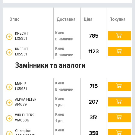
Опис
Доставка
Ціна
Покупка
Киев
KNECHT
785
LX5931
В наличии
Киев
KNECHT
1123
LX5931
В наличии
Замінники та аналоги
Киев
MAHLE
715
LX5931
В наличии
Киев
ALPHA FILTER
207
AF1679
1 дн.
Киев
WIX FILTERS
351
WA6536
1 дн.
Киев
Champion
358