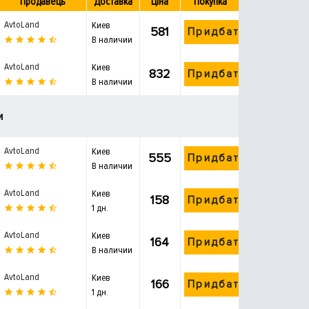
Продавець
Доставка
Ціна
Покупка
AvtoLand
Киев
581
Придбати
В наличии
AvtoLand
Киев
832
Придбати
В наличии
и
AvtoLand
Киев
555
Придбати
В наличии
AvtoLand
Киев
158
Придбати
1 дн.
AvtoLand
Киев
164
Придбати
В наличии
AvtoLand
Киев
166
Придбати
1 дн.