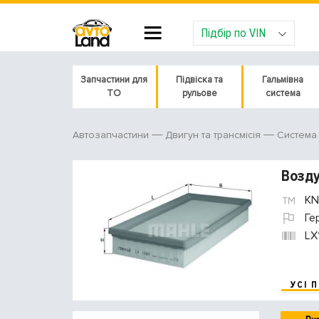
Підбір по VIN
Запчастини для
Підвіска та
Гальмівна
ТО
рульове
система
Автозапчастини
Двигун та трансмісія
Система
Возд
KN
Ге
LX
УСІ 