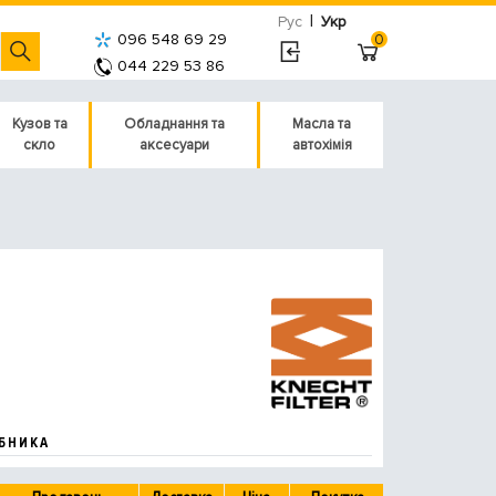
|
Рус
Укр
096 548 69 29
0
044 229 53 86
Кузов та
Обладнання та
Масла та
скло
аксесуари
автохімія
БНИКА