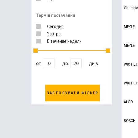
Champi
Термін постачання
Сегодня
MEYLE
Завтра
В течение недели
MEYLE
от
до
днів
WIX FILT
WIX FILT
ЗАСТОСУВАТИ ФІЛЬТР
ALCO
BOSCH