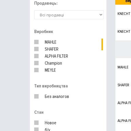
Ви
Продавець:
KNECHT
Виробник
KNECHT
MAHLE
SHAFER
ALPHA FILTER
Champion
MAHLE
MEYLE
WIX FILTERS
ALCO
SHAFER
Тип виробництва
UFI
Без аналогов
BOSCH
ALPHA F
MANN-FILTER
Стан
ALPHA F
Новое
б/у