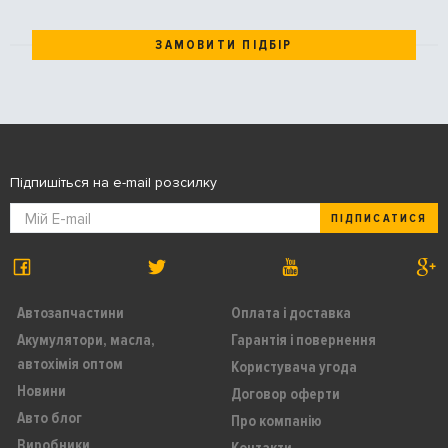
ЗАМОВИТИ ПІДБІР
Підпишіться на e-mail розсилку
ПІДПИСАТИСЯ
Автозапчастини
Оплата і доставка
Акумулятори, масла,
Гарантія і повернення
автохімія оптом
Користувача угода
Новини
Договор оферти
Авто блог
Про компанію
Виробники