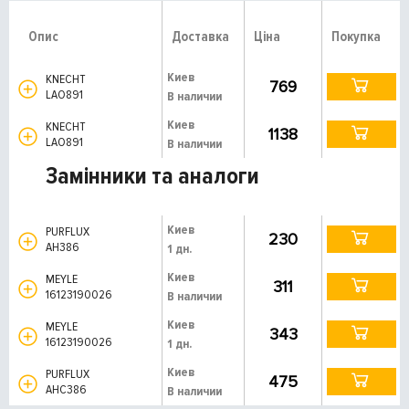
Опис
Доставка
Ціна
Покупка
Киев
KNECHT
769
LAO891
В наличии
Киев
KNECHT
1138
LAO891
В наличии
Замінники та аналоги
Киев
PURFLUX
230
AH386
1 дн.
Киев
MEYLE
311
16123190026
В наличии
Киев
MEYLE
343
16123190026
1 дн.
Киев
PURFLUX
475
AHC386
В наличии