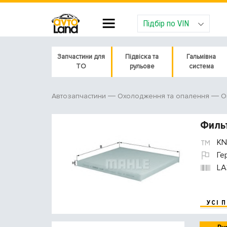
Підбір по VIN
Запчастини для
Підвіска та
Гальмівна
ТО
рульове
система
Автозапчастини
Охолодження та опалення
О
Фильт
KN
Ге
LA
УСІ 