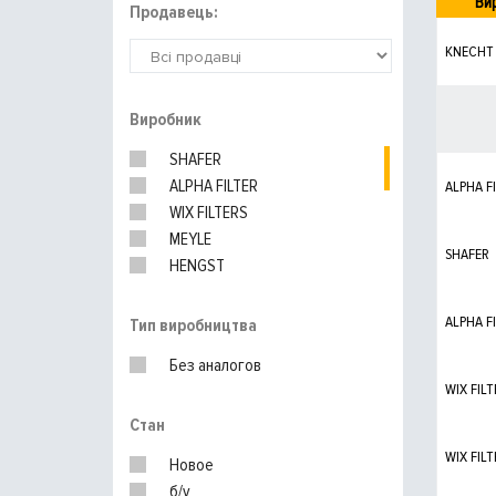
Ви
Продавець:
KNECHT
Виробник
SHAFER
ALPHA FILTER
ALPHA F
WIX FILTERS
MEYLE
SHAFER
HENGST
PURFLUX
MANN-FILTER
ALPHA F
Тип виробництва
UFI
Без аналогов
WIX FILT
Стан
WIX FILT
Новое
б/у