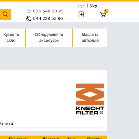
|
Рус
Укр
096 548 69 29
0
044 229 53 86
Кузов та
Обладнання та
Масла та
скло
аксесуари
автохімія
БНИКА