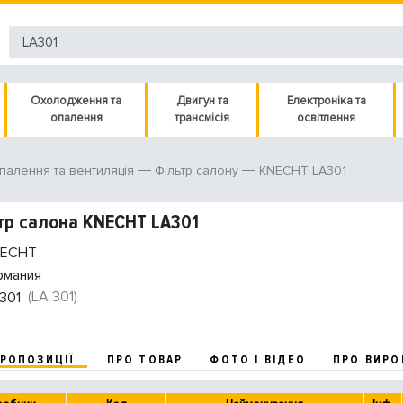
Охолодження та
Двигун та
Електроніка та
опалення
трансмісія
освітлення
KNECHT LA301
палення та вентиляція
Фільтр салону
р салона KNECHT LA301
ECHT
рмания
(LA 301)
301
ПРОПОЗИЦІЇ
ПРО ТОВАР
ФОТО І ВІДЕО
ПРО ВИРО