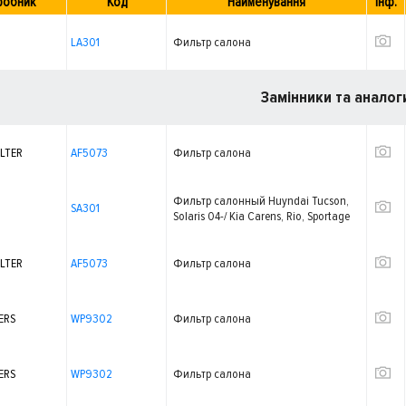
робник
Код
Найменування
Інф.
LA301
Фильтр салона
Замінники та аналог
ILTER
AF5073
Фильтр салона
Фильтр салонный Huyndai Tucson,
SA301
Solaris 04-/ Kia Carens, Rio, Sportage
01-
ILTER
AF5073
Фильтр салона
ERS
WP9302
Фильтр салона
ERS
WP9302
Фильтр салона