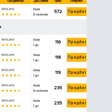
Продавець
Доставка
Ціна
Покупка
AvtoLand
Киев
572
Придбати
В наличии
и
AvtoLand
Киев
116
Придбати
1 дн.
AvtoLand
Киев
118
Придбати
1 дн.
AvtoLand
Киев
119
Придбати
1 дн.
AvtoLand
Киев
235
Придбати
В наличии
AvtoLand
Киев
235
Придбати
1 дн.