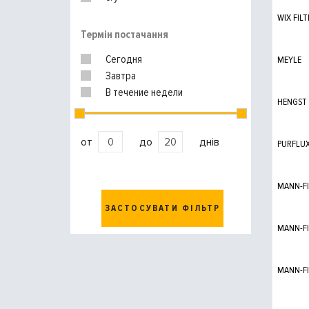
WIX FILT
Термін постачання
Сегодня
MEYLE
Завтра
В течение недели
HENGST
от
до
днів
PURFLU
MANN-FI
ЗАСТОСУВАТИ ФІЛЬТР
MANN-FI
MANN-FI