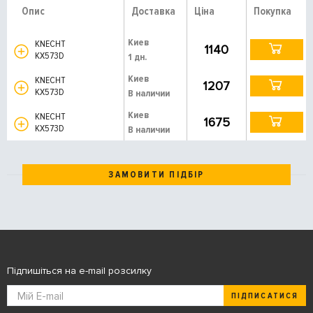
Опис
Доставка
Ціна
Покупка
Киев
KNECHT
1140
KX573D
1 дн.
Киев
KNECHT
1207
KX573D
В наличии
Киев
KNECHT
1675
KX573D
В наличии
ЗАМОВИТИ ПІДБІР
Підпишіться на e-mail розсилку
ПІДПИСАТИСЯ