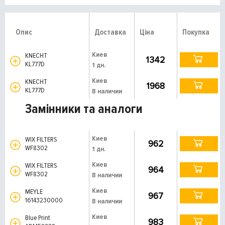
Опис
Доставка
Ціна
Покупка
Киев
KNECHT
1342
KL777D
1 дн.
Киев
KNECHT
1968
KL777D
В наличии
Замінники та аналоги
Киев
WIX FILTERS
962
WF8302
1 дн.
Киев
WIX FILTERS
964
WF8302
В наличии
Киев
MEYLE
967
16143230000
В наличии
Киев
Blue Print
983