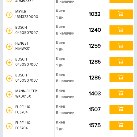
ADM52338
В наличии
Киев
MEYLE
1032
16143230000
1 дн.
Киев
BOSCH
1240
0450907007
В наличии
Киев
HENGST
1259
H54WK01
1 дн.
Киев
BOSCH
1286
0450907007
1 дн.
Киев
BOSCH
1286
0450907007
В наличии
Киев
MANN-FILTER
1403
WK9015X
В наличии
Киев
PURFLUX
1507
FCS704
В наличии
Киев
PURFLUX
1575
FCS704
1 дн.