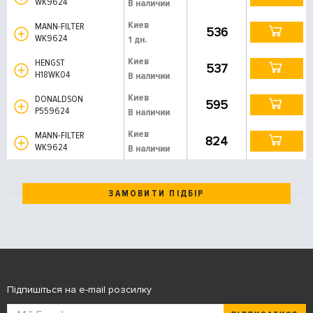
WK9624
В наличии
Киев
MANN-FILTER
536
WK9624
1 дн.
Киев
HENGST
537
H18WK04
В наличии
Киев
DONALDSON
595
P559624
В наличии
Киев
MANN-FILTER
824
WK9624
В наличии
ЗАМОВИТИ ПІДБІР
Підпишіться на e-mail розсилку