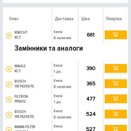
Опис
Доставка
Ціна
Покупка
Киев
KNECHT
661
KC7
В наличии
Замінники та аналоги
Киев
MAHLE
390
KC7
1 дн.
Киев
BOSCH
365
1457429676
В наличии
Киев
FILTRON
477
PP8612
1 дн.
Киев
BOSCH
524
1457429676
В наличии
Киев
MANN-FILTER
527